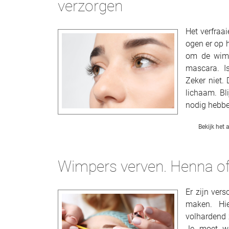
verzorgen
Het verfraa
ogen er op 
om de wimp
mascara. I
Zeker niet.
lichaam. Bl
nodig hebbe
Bekijk het a
Wimpers verven. Henna of 
Er zijn ver
maken. Hi
volhardend 
Je moet we