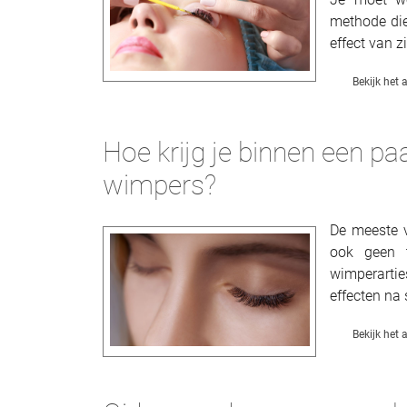
methode die
effect van z
Bekijk het a
Hoe krijg je binnen een pa
wimpers?
De meeste 
ook geen t
wimperarti
effecten na 
Bekijk het a