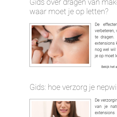
Gids over dragen van mak
waar moet je op letten?
De effect
verbeteren,
te dragen.
extensions 
nog wel wil 
je op moet l
Bekijk het a
Gids: hoe verzorg je nep
De verzorgi
van je nat
extensions