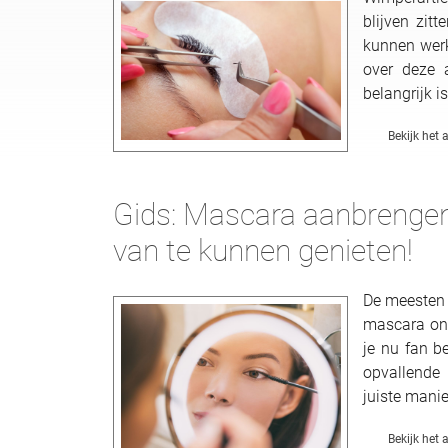
blijven zit
kunnen werk
over deze 
belangrijk is
Bekijk het a
Gids: Mascara aanbrengen
van te kunnen genieten!
De meesten 
mascara onz
je nu fan be
opvallende
juiste mani
Bekijk het a