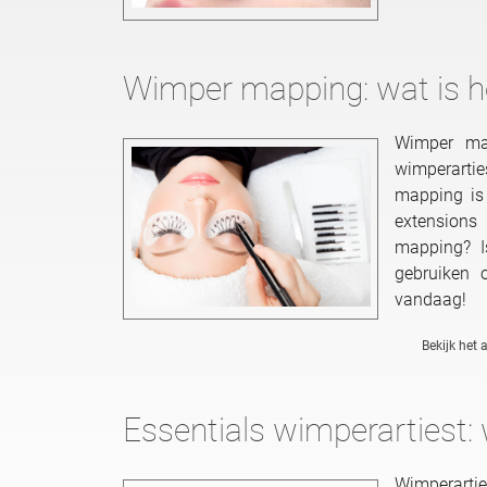
Wimper mapping: wat is h
Wimper ma
wimperarti
mapping is
extensions
mapping? I
gebruiken 
vandaag!
Bekijk het a
Essentials wimperartiest:
Wimperarti