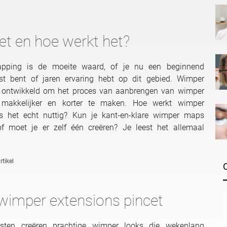
et en hoe werkt het?
pping is de moeite waard, of je nu een beginnend
est bent of jaren ervaring hebt op dit gebied. Wimper
 ontwikkeld om het proces van aanbrengen van wimper
 makkelijker en korter te maken. Hoe werkt wimper
s het echt nuttig? Kun je kant-en-klare wimper maps
of moet je er zelf één creëren? Je leest het allemaal
rtikel
 wimper extensions pincet
esten creëren prachtige wimper looks die wekenlang