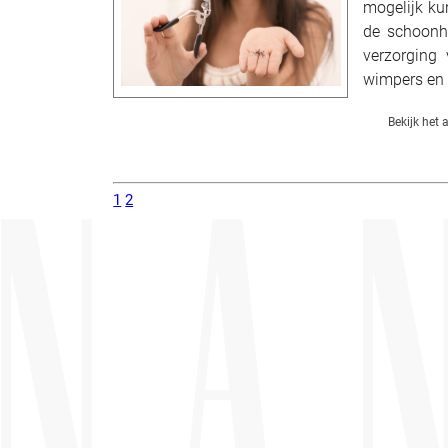
mogelijk ku
de schoonhe
verzorging
wimpers en 
Bekijk het a
1
2