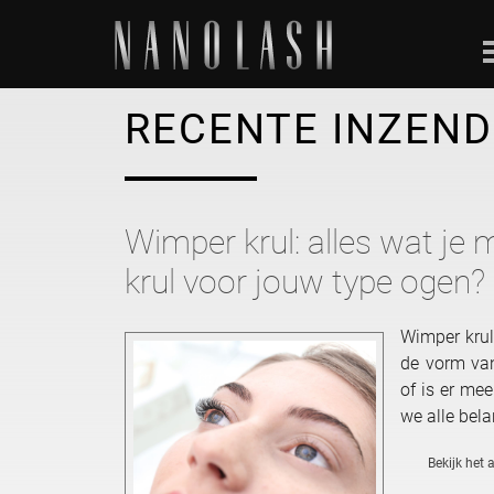
RECENTE INZEN
Wimper krul: alles wat je 
krul voor jouw type ogen?
Wimper krul
de vorm van
of is er me
we alle bela
Bekijk het a