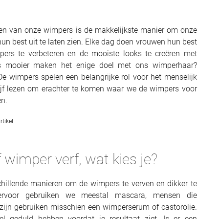
ien van onze wimpers is de makkelijkste manier om onze
hun best uit te laten zien. Elke dag doen vrouwen hun best
ers te verbeteren en de mooiste looks te creëren met
s mooier maken het enige doel met ons wimperhaar?
 De wimpers spelen een belangrijke rol voor het menselijk
ijf lezen om erachter te komen waar we de wimpers voor
n.
rtikel
wimper verf, wat kies je?
schillende manieren om de wimpers te verven en dikker te
ervoor gebruiken we meestal mascara, mensen die
zijn gebruiken misschien een wimperserum of castorolie.
l geduld hebben voordat je resultaat ziet. Is er een