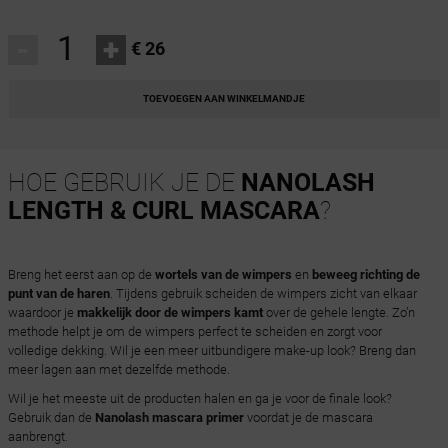
-
+
€ 26
TOEVOEGEN AAN WINKELMANDJE
HOE GEBRUIK JE DE
NANOLASH
LENGTH & CURL MASCARA
?
Breng het eerst aan op de
wortels van de wimpers
en
beweeg richting de
punt van de haren
. Tijdens gebruik scheiden de wimpers zicht van elkaar
waardoor je
makkelijk door de wimpers kamt
over de gehele lengte. Zo’n
methode helpt je om de wimpers perfect te scheiden en zorgt voor
volledige dekking. Wil je een meer uitbundigere make-up look? Breng dan
meer lagen aan met dezelfde methode.
Wil je het meeste uit de producten halen en ga je voor de finale look?
Gebruik dan de
Nanolash mascara primer
voordat je de mascara
aanbrengt.