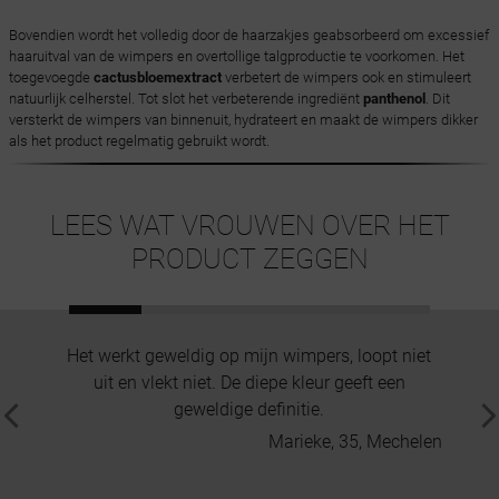
Bovendien wordt het volledig door de haarzakjes geabsorbeerd om excessief
haaruitval van de wimpers en overtollige talgproductie te voorkomen. Het
toegevoegde
cactusbloemextract
verbetert de wimpers ook en stimuleert
natuurlijk celherstel. Tot slot het verbeterende ingrediënt
panthenol
. Dit
versterkt de wimpers van binnenuit, hydrateert en maakt de wimpers dikker
als het product regelmatig gebruikt wordt.
LEES WAT VROUWEN OVER HET
PRODUCT ZEGGEN
Het werkt geweldig op mijn wimpers, loopt niet
Het be
uit en vlekt niet. De diepe kleur geeft een
zijn.
geweldige definitie.
ex
Marieke, 35, Mechelen