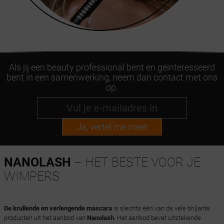
Als jij een beauty professional bent en geïnteresseerd
bent in een samenwerking, neem dan contact met ons
op.
Ja, vertel me meer
NANOLASH
– HET BESTE VOOR JE
WIMPERS
De krullende en verlengende mascara
is slechts één van de vele briljante
producten uit het aanbod van
Nanolash
. Het aanbod bevat uitstekende