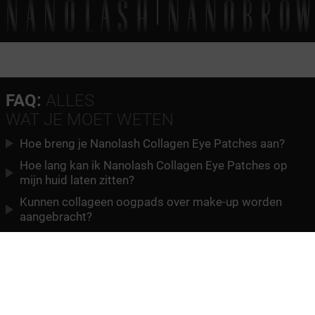
FAQ:
ALLES
WAT JE MOET WETEN
Hoe breng je Nanolash Collagen Eye Patches aan?
Hoe lang kan ik Nanolash Collagen Eye Patches op
mijn huid laten zitten?
Kunnen collageen oogpads over make-up worden
aangebracht?
Hoe moet ik Nanolash Collagen Eye Patches bewaren
om ze vers en effectief te houden?
Kunnen collageen oogmaskers opnieuw worden
gebruikt?
Nanolash Collagen Eye Patches - ingrediënten (INCI):