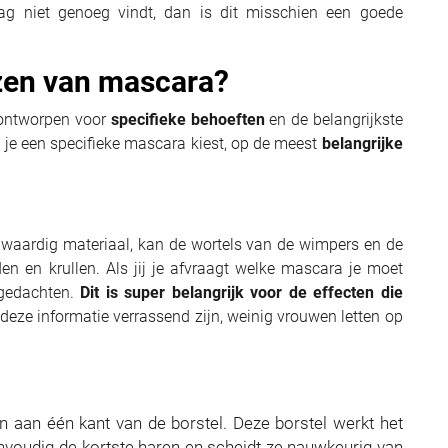
g niet genoeg vindt, dan is dit misschien een goede
ezen van mascara?
 ontworpen voor
specifieke behoeften
en de belangrijkste
 je een specifieke mascara kiest, op de meest
belangrijke
aardig materiaal, kan de wortels van de wimpers en de
en en krullen. Als jij je afvraagt welke mascara je moet
gedachten.
Dit is super belangrijk voor de effecten die
ze informatie verrassend zijn, weinig vrouwen letten op
n aan één kant van de borstel. Deze borstel werkt het
eenvoudig de kortste haren en scheidt ze nauwkeurig van