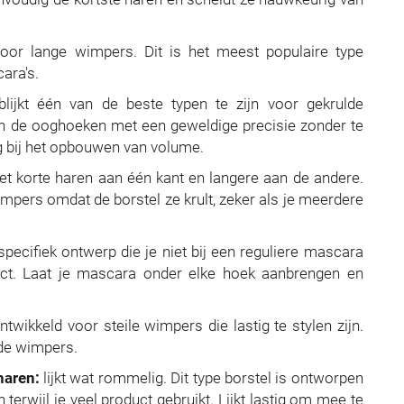
oor lange wimpers. Dit is het meest populaire type
ara's.
lijkt één van de beste typen te zijn voor gekrulde
in de ooghoeken met een geweldige precisie zonder te
g bij het opbouwen van volume.
t korte haren aan één kant en langere aan de andere.
pers omdat de borstel ze krult, zeker als je meerdere
pecifiek ontwerp die je niet bij een reguliere mascara
fect. Laat je mascara onder elke hoek aanbrengen en
twikkeld voor steile wimpers die lastig te stylen zijn.
 de wimpers.
haren:
lijkt wat rommelig. Dit type borstel is ontworpen
rwijl je veel product gebruikt. Lijkt lastig om mee te