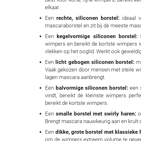
elkaar.
Een
rechte, siliconen borstel:
ideaal v
mascaraborstel en zit bij de meeste masc
Een
kegelvormige siliconen borstel:
b
wimpers en bereikt de kortste wimpers 
vlekken op het ooglid. Werkt ook geweldi
Een
licht gebogen siliconen borstel:
me
Vaak gekozen door mensen met steile wim
lagen mascara aanbrengt.
Een
balvormige siliconen borstel:
een s
vindt, bereikt de kleinste wimpers per
bereikt de kortste wimpers.
Een
smalle borstel met swirly haren:
on
Brengt mascara nauwkeurig aan en krult
Een
dikke, grote borstel met klassieke 
om de wimpers extreem volume te geven te