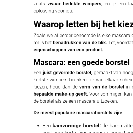
zoals
zwaar bedekte wimpers,
en je één laa
oplossing voor jou.
Waarop letten bij het ki
Zoals we al eerder benoemde is elke mascara
rol is het
benadrukken van de blik.
Let, voordat
eigenschappen van een product.
Mascara: een goede borstel
Een
juist gevormde borstel,
gemaakt van hoogw
kortste wimpers bereiken, ze van elkaar scheid
kiezen, houd dan de
vorm van de borstel
in 
bepaalde make-up geeft.
Voor sommigen kan de
de borstel als ze een mascara uitzoeken.
De meest populaire mascaraborstels zijn:
Een
kamvormige borstel:
de haren zitte
best voor korte, fijne wimpers, bereikt 