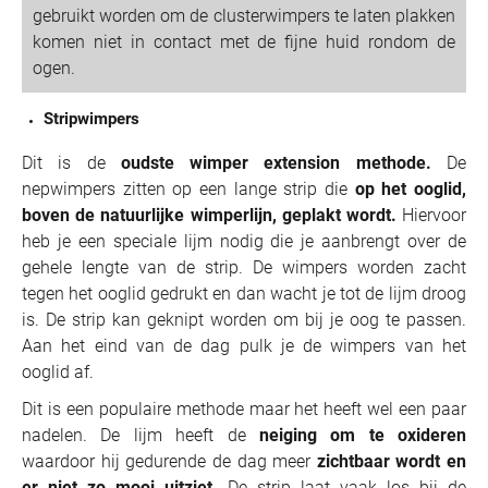
gebruikt worden om de clusterwimpers te laten plakken
komen niet in contact met de fijne huid rondom de
ogen.
Stripwimpers
Dit is de
oudste wimper extension methode.
De
nepwimpers zitten op een lange strip die
op het ooglid,
boven de natuurlijke wimperlijn, geplakt wordt.
Hiervoor
heb je een speciale lijm nodig die je aanbrengt over de
gehele lengte van de strip. De wimpers worden zacht
tegen het ooglid gedrukt en dan wacht je tot de lijm droog
is. De strip kan geknipt worden om bij je oog te passen.
Aan het eind van de dag pulk je de wimpers van het
ooglid af.
Dit is een populaire methode maar het heeft wel een paar
nadelen. De lijm heeft de
neiging om te oxideren
waardoor hij gedurende de dag meer
zichtbaar wordt en
er niet zo mooi uitziet.
De strip laat vaak los bij de