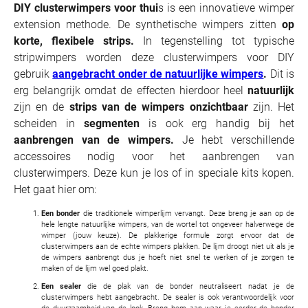
DIY clusterwimpers voor thui
s is een innovatieve wimper
extension methode. De synthetische wimpers zitten
op
korte, flexibele strips.
In tegenstelling tot typische
stripwimpers worden deze clusterwimpers voor DIY
gebruik
aangebracht onder de natuurlijke wimpers
.
Dit is
erg belangrijk omdat de effecten hierdoor heel
natuurlijk
zijn en de
strips van de wimpers onzichtbaar
zijn. Het
scheiden in
segmenten
is ook erg handig bij het
aanbrengen van de wimpers.
Je hebt verschillende
accessoires nodig voor het aanbrengen van
clusterwimpers. Deze kun je los of in speciale kits kopen.
Het gaat hier om:
Een bonder
die traditionele wimperlijm vervangt. Deze breng je aan op de
hele lengte natuurlijke wimpers, van de wortel tot ongeveer halverwege de
wimper (jouw keuze). De plakkerige formule zorgt ervoor dat de
clusterwimpers aan de echte wimpers plakken. De lijm droogt niet uit als je
de wimpers aanbrengt dus je hoeft niet snel te werken of je zorgen te
maken of de lijm wel goed plakt.
Een sealer
die de plak van de bonder neutraliseert nadat je de
clusterwimpers hebt aangebracht. De sealer is ook verantwoordelijk voor