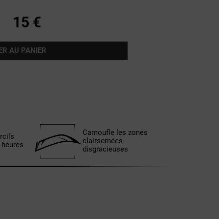
15 €
ER AU PANIER
Camoufle les zones
rcils
clairsemées
 heures
disgracieuses