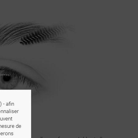
 - afin
onnaliser
euvent
 mesure de
iserons