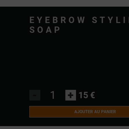
EYEBROW STYL
SOAP
-
+
15 €
AJOUTER AU PANIER