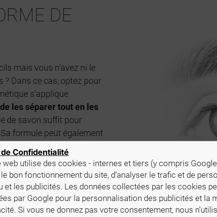
ORME DE
ils mais vous n’avez ni le
rs ? Dans ce cas, optez pour
métique s’applique
de les séparer tout en les
té de savon suffit pour
s. Sa formule peut également
age pour sourcils. Vous
 de Confidentialité
llage ? Appliquez ce savon et
 web utilise des cookies - internes et tiers (y compris Google)
en utilisant une pommade, un
 le bon fonctionnement du site, d’analyser le trafic et de pers
e s’avère très efficace pour
u et les publicités. Les données collectées par les cookies p
parfait
toute la journée
.
isées par Google pour la personnalisation des publicités et la
cacité. Si vous ne donnez pas votre consentement, nous n’util