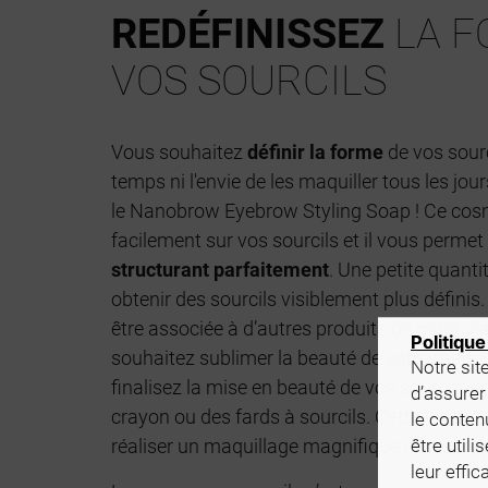
REDÉFINISSEZ
LA F
VOS SOURCILS
Vous souhaitez
définir la forme
de vos sourc
temps ni l'envie de les maquiller tous les jou
le Nanobrow Eyebrow Styling Soap ! Ce cos
facilement sur vos sourcils et il vous permet
structurant parfaitement
. Une petite quanti
obtenir des sourcils visiblement plus défini
être associée à d’autres produits de maquill
Politique
souhaitez sublimer la beauté de votre maqui
Notre site
finalisez la mise en beauté de vos sourcils 
d’assurer
crayon ou des fards à sourcils. Cette méthod
le conten
réaliser un maquillage magnifique qui reste 
être util
leur effi